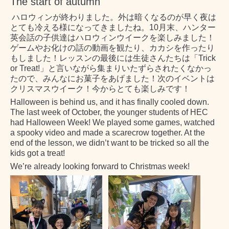
The start of autumn
ハロウィンが終わりました。外は暗くなるのが早く夜は
とても冷える様になってきましたね。
10
月末、ハンター
英会話の子供達はハロウィンウイークを楽しみました！
ゲームやお化けの話の動画を観たり、カカシを作ったり
もしました！レッスンの最後には生徒さんたちは「
Trick
or Treat!
」と言いながら集まりいたずらされたくなかっ
たので、みんなにお菓子をあげました！
次のイベントは
クリスマスウイーク！今からとても楽しみです！
Halloween is behind us, and it has finally cooled down.
The last week of October, the younger students of HEC
had Halloween Week! We played some games, watched
a spooky video and made a scarecrow together. At the
end of the lesson, we didn’t want to be tricked so all the
kids got a treat!
We’re already looking forward to Christmas week!