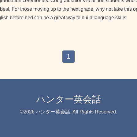
aduation ceremonies. Congratulations to all the students who a
 best. For those moving up to the next grade, why not take this 
ish before bed can be a great way to build language skills!
1
ハンター英会話
©2026
ハンター英会話
. All Rights Reserved.