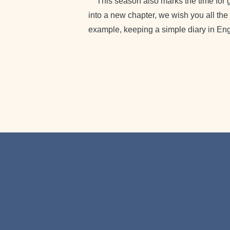
This season also marks the time for gr
into a new chapter, we wish you all the
example, keeping a simple diary in Engl