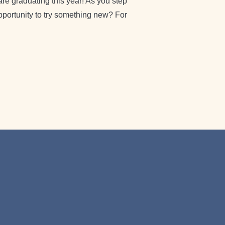
re graduating this year! As you step
opportunity to try something new? For