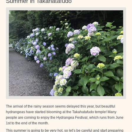
Summer in Takahatafudo
The arrival of the rainy season seems delayed this year, but beautiful
hydrangeas have started blooming at the Takahatafudo temple! Many
people are coming to enjoy the Hydrangea Festival, which runs from June
1st to the end of the month.
This summer is going to be very hot, so let’s be careful and start preparing