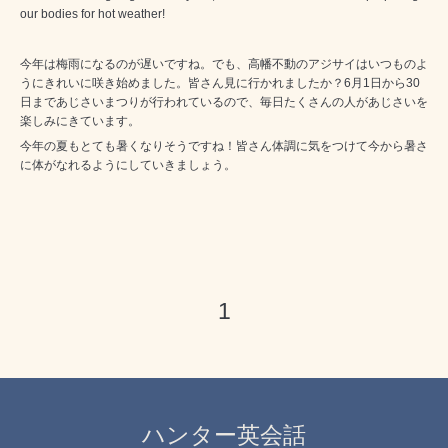
our bodies for hot weather!
今年は梅雨になるのが遅いですね。でも、高幡不動のアジサイはいつものよ
うにきれいに咲き始めました。皆さん見に行かれましたか？
6
月
1
日から
30
日まであじさいまつりが行われているので、毎日たくさんの人があじさいを
楽しみにきています。
今年の夏もとても暑くなりそうですね！皆さん体調に気をつけて今から暑さ
に体がなれるようにしていきましょう。
1
ハンター英会話