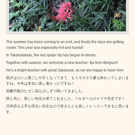
The summer has been coming to an end, and finally the days are getting
cooler. This year was especially hot and humid!
In Takahatafudo, the red spider lily has begun to bloom.
Together with autumn, we welcome a new teacher: Ilja from Belgium!
He's a bright teacher with great Japanese, so we are happy to have him!
朝夕はだいぶ過ごしやすくなってきて、もうそろそろ夏も終わってしまいま
すね。今年は本当に蒸し暑かったですね！
高幡不動のヒガン花も少しずつ咲いてきました。
秋と共に、新しい先生が来てくれました。ベルギー人のイリヤ先生です！
日本語も上手な明るい先生なので皆さんとも楽しくレッスンできると思いま
す。